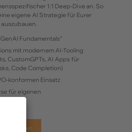
mensspezifischer 1:1 Deep-Dive an. So
eine eigene AI Strategie für Eurer
. auszubauen.
 „GenAI Fundamentals“
ions mit modernem AI-Tooling
ts, CustomGPTs, AI Apps für
sks, Code Completion)
VO-konformen Einsatz
yse für eigenen
rozess
amp anmelden