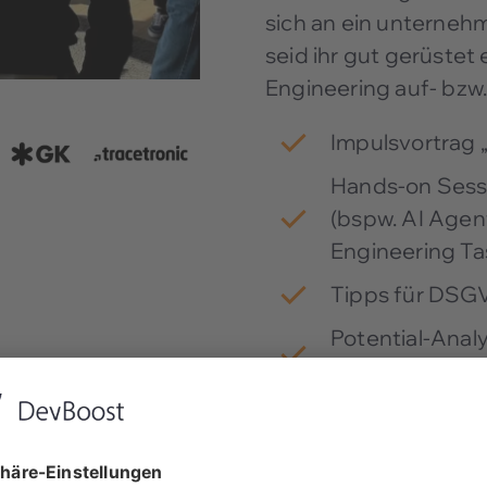
sich an ein unterneh
seid ihr gut gerüstet 
Engineering auf- bzw
Impulsvortrag
Hands-on Sess
(bspw. AI Agen
Engineering Ta
Tipps für DSG
Potential-Anal
Entwicklungsp
Jetzt für AI Bootc