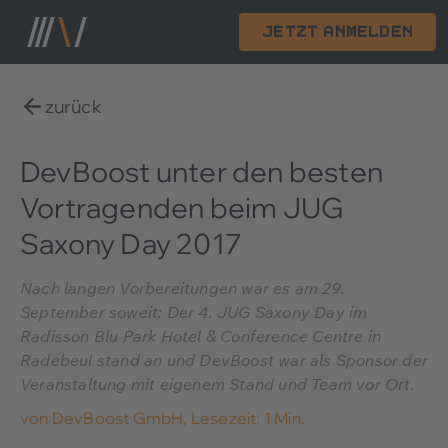
Jetzt anmelden
zurück
DevBoost unter den besten
Vortragenden beim JUG
Saxony Day 2017
Nach langen Vorbereitungen war es am 29.
September soweit: Der 4. JUG Saxony Day im
Radisson Blu Park Hotel & Conference Centre in
Radebeul stand an und DevBoost war als Sponsor der
Veranstaltung mit eigenem Stand und Team vor Ort.
von
DevBoost GmbH
,
Lesezeit: 1 Min.