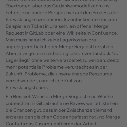
übertragen, aber das Gedankenmodell kann uns
helfen, eine andere Perspektive auf den Prozess der
Entwicklung einzunehmen. Inventar könnte hier zum
Beispiel ein Ticket in Jira sein, ein offener Merge
Request in GitLab oder eine Wikiseite in Confluence.
Man muss natürlich keine Lagerkosten pro
angelegtem Ticket oder Merge Request bezahlen.
Aber je länger ein solches digitales Inventarstück “auf
Lager liegt” ohne weiterverarbeitet zu werden, desto
mehr potentielle Probleme verursacht es in der
Zukunft. Probleme, die unsere knappe Ressource
verschwendet, nämlich die Zeit von
Entwicklungsteams.
Ein Beispiel: Wenn ein Merge Request eine Woche
unbeachtet in GitLab auf eine Review wartet, stehen
die Chancen gut, dass in der Zwischenzeit jemand
anderes den gleichen Code angefasst hat und Merge
Conflicts das Zusammenführen der Arbeit