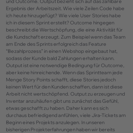
und Outcome. Output bezieht sich auf das zählbare
Ergebnis der Arbeitszeit. Wie viele Zeilen Code habe
ich heute hinzugefügt? Wie viele User Stories habe
ich in diesem Sprint erstellt? Outcome hingegen
beschreibt die Wertschöpfung, die eine Aktivität für
die Kundschaft erzeugt. Zum Beispiel wenn das Team
am Ende des Sprints erfolgreich das Feature
“Bezahlprozess” in einen Webshop eingebaut hat,
sodass der Kunde bald Zahlungen erhalten kann.
Output ist eine notwendige Bedingung für Outcome,
aber keine hinreichende. Wenn das Sprintteam jede
Menge Story Points schafft, diese Stories jedoch
keinen Wert für den Kunden schaffen, dann ist diese
Arbeit nicht wertschöpfend. Output zu erzeugen und
Inventar anzuhäufen gibt uns zunächst das Gefühl,
etwas geschafft zu haben. Daher kann es sich
durchaus befriedigend anfühlen, viele Jira-Tickets am
Beginn eines Projekts anzulegen. In unseren
bisherigen Projekterfahrungen haben wir bereits