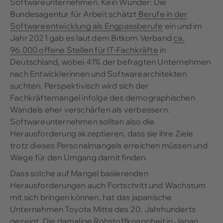
Softwareunternehmen. Kein Wunder: Die
Bundesagentur für Arbeit schätzt
Berufe in der
Softwareentwicklung als Engpassberufe
ein und im
Jahr 2021 gab es laut dem Bitkom Verband
ca.
96.000 offene Stellen für IT-Fachkräfte
in
Deutschland, wobei 41% der befragten Unternehmen
nach Entwicklerinnen und Softwarearchitekten
suchten. Perspektivisch wird sich der
Fachkräftemangel infolge des demographischen
Wandels eher verschärfen als verbessern.
Softwareunternehmen sollten also die
Herausforderung akzeptieren, dass sie ihre Ziele
trotz dieses Personalmangels erreichen müssen und
Wege für den Umgang damit finden.
Dass solche auf Mangel basierenden
Herausforderungen auch Fortschritt und Wachstum
mit sich bringen können, hat das japanische
Unternehmen Toyota Mitte des 20. Jahrhunderts
gezeigt. Die damalige Rohstoffknappheit in Japan