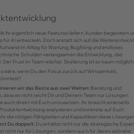
uktentwicklung
t ihr eigentlich neue Features liefern, Kunden begeistern 
 für AI entwickeln. Doch anstatt sich auf die Weiterentwick
 Aufwand im Alltag für Wartung, Bugfixing und endloses
echnische Schulden verlangsamen die Entwicklung, das
 Der Frust im Team wächst. Skalierung ist so kaum möglich
 wäre, wenn Du den Fokus zurück auf Wirksamkeit,
 könntest?
ieren wir das Beste aus zwei Welten:
Beratung und
, dass es nicht reicht Dir und Deinem Team nur Lösungen
 auch direkt mit Euch umzusetzen. Ihr braucht einerseits
 Produktentwicklung analysieren und konkrete auf Euch
hr die nötigen Fähigkeiten und Kapazitäten diese Lösunge
erst Du doppelt:
Du erhältst nicht nur die strategische Expert
nicht nur für Lösungen, sondern auch für deren zeitnahe