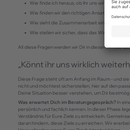
Wie finde ich heraus, ob ihr uns wirklich weite
Wie finden wir den richtigen Ansatzpunkt bei 
Wie sieht die Zusammenarbeit einem DevBoos
Wie stellen wir sicher, dass das Wissen dann 
All diese Fragen werden wir Dir in diesem Artikel b
„Könnt ihr uns wirklich weite
Diese Frage steht oft am Anfang im Raum - und sie 
nicht und möchtest sicherstellen, hier auf den pas
Deine Situation besser verstehen, um Dir bestmögl
Was erwartet Dich im Beratungsgespräch?
In ein
persönlich und fachlich kennen. In dieser Phase le
Verständnis für Eure Ziele zu entwickeln. Gemeinsa
daran hindern, diese Ziele zu erreichen. Wir erarbei