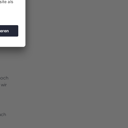
noch
 wir
s
uch