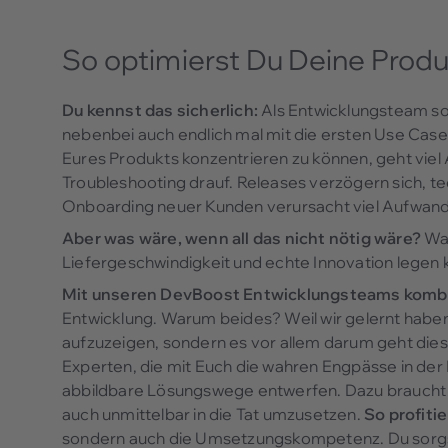
So optimierst Du Deine Prod
Du kennst das sicherlich:
Als Entwicklungsteam soll
nebenbei auch endlich mal mit die ersten Use Cases
Eures Produkts konzentrieren zu können, geht viel
Troubleshooting drauf. Releases verzögern sich, t
Onboarding neuer Kunden verursacht viel Aufwand.
Aber was wäre, wenn all das nicht nötig wäre?
Was
Liefergeschwindigkeit und echte Innovation legen
Mit unseren DevBoost Entwicklungsteams kombin
Entwicklung. Warum beides? Weil wir gelernt haben
aufzuzeigen, sondern es vor allem darum geht diese
Experten, die mit Euch die wahren Engpässe in der
abbildbare Lösungswege entwerfen. Dazu braucht i
auch unmittelbar in die Tat umzusetzen.
So profiti
sondern auch die Umsetzungskompetenz. Du sorgst 