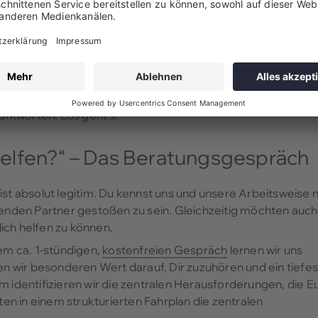
rhelfen könnt?
uns?
t Team im Alltag aus?
auch bei uns im Team verankert ist?
eantworten. Los geht’s.
rhelfen?“ – Das Beratungsgespräch
ist absolut legitim. Du kennst uns und unsere Arbeitsweise 
senden Partner gestoßen zu sein. Gleichzeitig möchten auch
ich helfen zu können.
em ca. 1-stündigen,
kostenfreien Gespräch
lernen wir uns
gen wir besonderen Wert darauf, Dir zuzuhören und ein tiefe
m identifizieren wir die zentralen Herausforderungen, die E
ten in einem strukturierten Fahrplan die zentralen