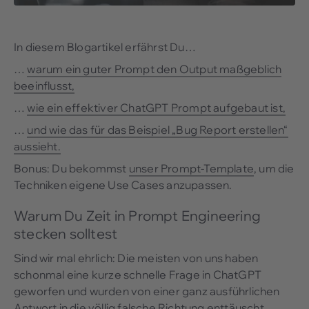
In diesem Blogartikel erfährst Du…
…
warum ein guter Prompt den Output maßgeblich
beeinflusst,
…
wie ein effektiver ChatGPT Prompt aufgebaut ist,
…
und wie das für das Beispiel „Bug Report erstellen“
aussieht.
Bonus: Du bekommst
unser Prompt-Template
, um die
Techniken eigene Use Cases anzupassen.
Warum Du Zeit in Prompt Engineering
stecken solltest
Sind wir mal ehrlich: Die meisten von uns haben
schonmal eine kurze schnelle Frage in ChatGPT
geworfen und wurden von einer ganz ausführlichen
Antwort in die völlig falsche Richtung enttäuscht.