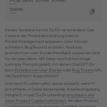
Folge dabei diesem Schema:

"""

SCHEMA

"""
Dieses Template kannst Du für verschiedene Use
Cases in der Produktentwicklung oder im
Produktmanagement anpassen: User Stories
schreiben, Bug Reports erstellen, Features
brainstormen oder Kundenfeedback auswerten sind
nur ein paar Ideen. Wir haben auch schon einige
konkrete Prompts geteilt, mit denen ChatGPT Dir
beim
Erstellen von User Stories
oder
Bug Tickets
hilft.
Viel Spaß beim Ausprobieren!
Und wenn Du sehen willst, wie es aussieht, wenn KI
sich effektiv in Deine bestehende Arbeitsumgebung
integriert, musst Du Dir unbedingt
anschauen, wie
unser Product Copilot funktioniert
. Mit dem Product
Copilot sparst Du Dir sogar das Erstellen, Kopieren