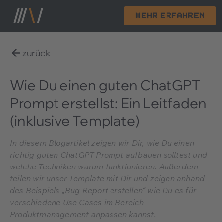
Mehr erfahren
zurück
Wie Du einen guten ChatGPT
Prompt erstellst: Ein Leitfaden
(inklusive Template)
In diesem Blogartikel zeigen wir Dir, wie Du einen
richtig guten ChatGPT Prompt aufbauen solltest und
welche Techniken warum funktionieren. Außerdem
teilen wir unser Template mit Dir und zeigen anhand
des Beispiels „Bug Report erstellen“ wie Du es für
verschiedene Use Cases im Bereich
Produktmanagement anpassen kannst.