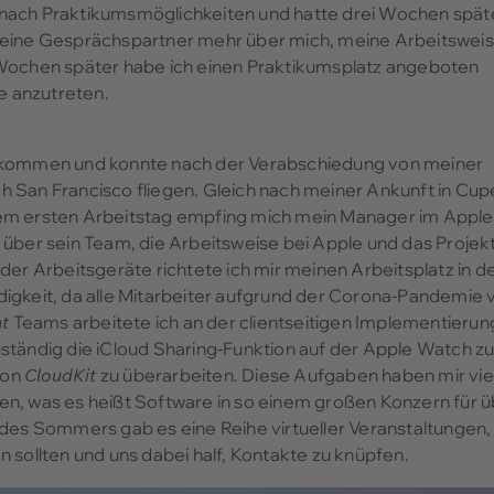
 nach Praktikumsmöglichkeiten und hatte drei Wochen spät
meine Gesprächspartner mehr über mich, meine Arbeitswei
 Wochen später habe ich einen Praktikumsplatz angeboten
e anzutreten.
bekommen und konnte nach der Verabschiedung von meiner
 San Francisco fliegen. Gleich nach meiner Ankunft in Cup
em ersten Arbeitstag empfing mich mein Manager im Apple
über sein Team, die Arbeitsweise bei Apple und das Projekt
der Arbeitsgeräte richtete ich mir meinen Arbeitsplatz in 
igkeit, da alle Mitarbeiter aufgrund der Corona-Pandemie 
nt
Teams arbeitete ich an der clientseitigen Implementierun
ständig die iCloud Sharing-Funktion auf der Apple Watch z
von
CloudKit
zu überarbeiten. Diese Aufgaben haben mir vie
n, was es heißt Software in so einem großen Konzern für 
 des Sommers gab es eine Reihe virtueller Veranstaltungen,
 sollten und uns dabei half, Kontakte zu knüpfen.