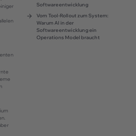
Softwareentwicklung
iniger
Vom Tool-Rollout zum System:
llelen
Warum AI in der
Softwareentwicklung ein
Operations Model braucht
denten
rnte
steme
n
dium
en.
über