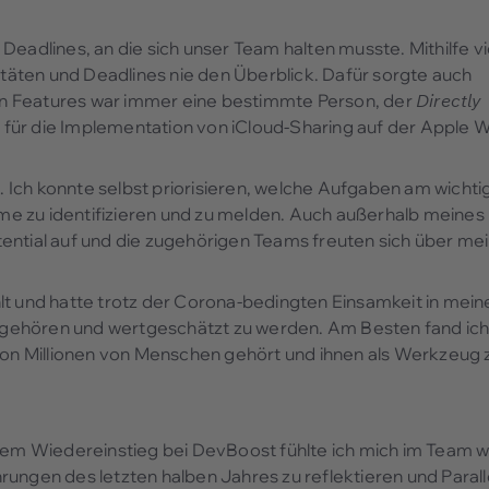
eadlines, an die sich unser Team halten musste. Mithilfe vi
ritäten und Deadlines nie den Überblick. Dafür sorgte auch
eden Features war immer eine bestimmte Person, der
Directly
es für die Implementation von iCloud-Sharing auf der Apple 
l. Ich konnte selbst priorisieren, welche Aufgaben am wichti
e zu identifizieren und zu melden. Auch außerhalb meines
ential auf und die zugehörigen Teams freuten sich über me
lt und hatte trotz der Corona-bedingten Einsamkeit in mei
gehören und wertgeschätzt zu werden. Am Besten fand ich
 von Millionen von Menschen gehört und ihnen als Werkzeug 
m Wiedereinstieg bei DevBoost fühlte ich mich im Team w
ungen des letzten halben Jahres zu reflektieren und Parall