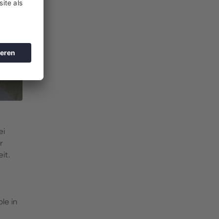
ei
r
it.
le in