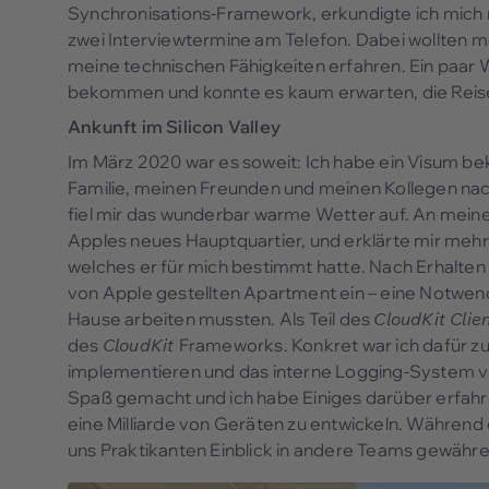
Synchronisations-Framework, erkundigte ich mich
zwei Interviewtermine am Telefon. Dabei wollten 
meine technischen Fähigkeiten erfahren. Ein paar
bekommen und konnte es kaum erwarten, die Reis
Ankunft im Silicon Valley
Im März 2020 war es soweit: Ich habe ein Visum 
Familie, meinen Freunden und meinen Kollegen nach
fiel mir das wunderbar warme Wetter auf. An mein
Apples neues Hauptquartier, und erklärte mir mehr 
welches er für mich bestimmt hatte. Nach Erhalten 
von Apple gestellten Apartment ein – eine Notwend
Hause arbeiten mussten. Als Teil des
CloudKit Clie
des
CloudKit
Frameworks. Konkret war ich dafür zu
implementieren und das interne Logging-System 
Spaß gemacht und ich habe Einiges darüber erfahre
eine Milliarde von Geräten zu entwickeln. Während
uns Praktikanten Einblick in andere Teams gewähren