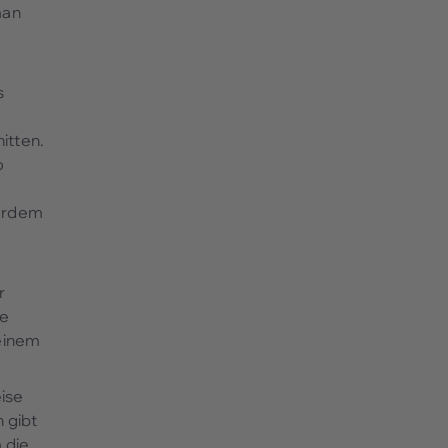
man
s
itten.
o
ßerdem
r
ne
 einem
eise
 gibt
 die