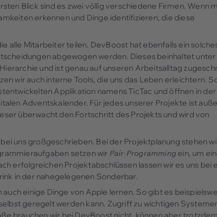
sten Blick sind es zwei völlig verschiedene Firmen. Wenn 
mkeiten erkennen und Dinge identifizieren, die diese
e alle Mitarbeiter teilen. DevBoost hat ebenfalls ein solche
ntscheidungen abgewogen werden. Dieses beinhaltet unter
erarchie und ist genau auf unseren Arbeitsalltag zugeschn
tzen wir auch interne Tools, die uns das Leben erleichtern. S
bstentwickelten Applikation namens TicTac und öffnen in der
talen Adventskalender. Für jedes unserer Projekte ist au
eser überwacht den Fortschritt des Projekts und wird von
n bei uns großgeschrieben. Bei der Projektplanung stehen wi
grammieraufgaben setzen wir
Pair-Programming
ein, um ei
ch erfolgreichen Projektabschlüssen lassen wir es uns bei
rink in der nahegelegenen Sonderbar.
 auch einige Dinge von Apple lernen. So gibt es beispielsw
selbst geregelt werden kann. Zugriff zu wichtigen Systemen
röße brauchen wir bei DevBoost nicht, können aber trotzdem