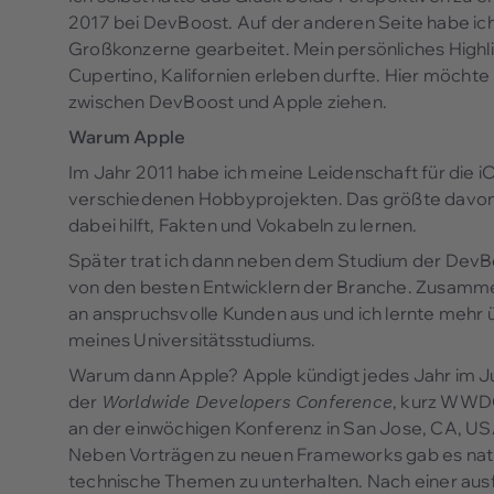
2017 bei DevBoost. Auf der anderen Seite habe ich
Großkonzerne gearbeitet. Mein persönliches Highli
Cupertino, Kalifornien erleben durfte. Hier möchte
zwischen DevBoost und Apple ziehen.
Warum Apple
Im Jahr 2011 habe ich meine Leidenschaft für die 
verschiedenen Hobbyprojekten. Das größte davon
dabei hilft, Fakten und Vokabeln zu lernen.
Später trat ich dann neben dem Studium der DevBo
von den besten Entwicklern der Branche. Zusamme
an anspruchsvolle Kunden aus und ich lernte mehr
meines Universitätsstudiums.
Warum dann Apple? Apple kündigt jedes Jahr im Ju
der
Worldwide Developers Conference
, kurz WWDC
an der einwöchigen Konferenz in San Jose, CA, US
Neben Vorträgen zu neuen Frameworks gab es natür
technische Themen zu unterhalten. Nach einer aus