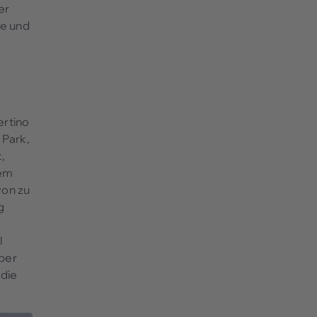
er
se und
ertino
 Park,
,
dem
von zu
g
u
l
über
 die