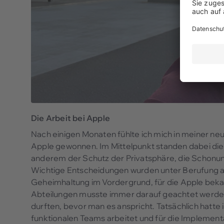
Die Arbeit bei Apple
Nach einigen Monaten fühlte ich mich in meiner neue
Apple gewonnen. Im Mittelpunkt standen dabei die W
anderem der Schutz der Privatsphäre, die Schon
Wichtige Entscheidungen wurden unter Berufung a
Geheimhaltung im Vordergrund, für die Apple bekan
Abteilungen musste immer darauf geachtet werden
durften, bevor man es anspricht. Tatsächlich hatte 
funktionalen Teams arbeitet und für die Implemen