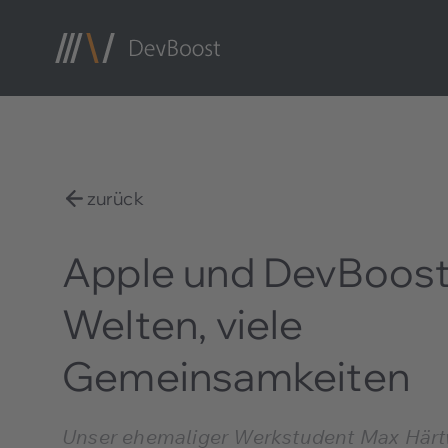
zurück
Apple und DevBoost
Welten, viele
Gemeinsamkeiten
Unser ehemaliger Werkstudent Max Härtw