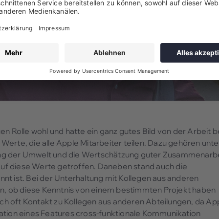
n Rolle wohl und hatte ein ganz gutes Bild von der Arbeit b
erte, die alle Apple Mitarbeiter teilen. Dazu gehören unte
ung der Umwelt und die Wertschätzung guter Zusammenarbe
uf diese Werte getroffen. Daneben stand auch die
nt ist. Bei der Unterhaltung mit Kollegen aus anderen
, ob diese Kenntnis von einem bestimmten Projekt haben
ich oft Kontakt zu Kollegen aus anderen Abteilungen, da App
tation eines Features cross-funktionale Kommunikation