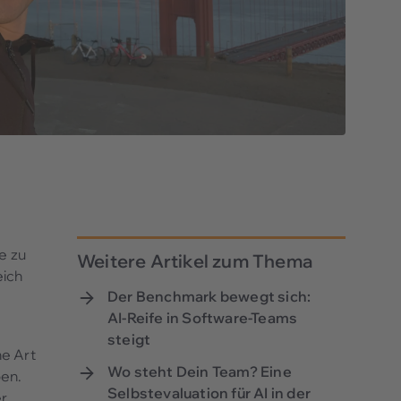
e zu
Weitere Artikel zum Thema
eich
Der Benchmark bewegt sich:
AI-Reife in Software-Teams
steigt
he Art
Wo steht Dein Team? Eine
ben.
Selbstevaluation für AI in der
er