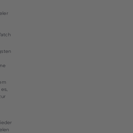
eler
Watch
gsten
ine
nem
 es,
zur
ieder
elen