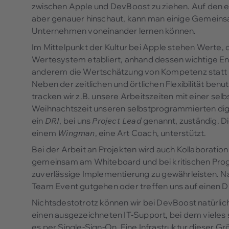
zwischen Apple und DevBoost zu ziehen. Auf den er
aber genauer hinschaut, kann man einige Gemeinsa
Unternehmen voneinander lernen können.
Im Mittelpunkt der Kultur bei Apple stehen Werte, di
Wertesystem etabliert, anhand dessen wichtige E
anderem die Wertschätzung von Kompetenz statt Hi
Neben der zeitlichen und örtlichen Flexibilität benu
tracken wir z.B. unsere Arbeitszeiten mit einer sel
Weihnachtszeit unseren selbstprogrammierten digi
ein
DRI
, bei uns
Project Lead
genannt, zuständig. Di
einem
Wingman
, eine Art Coach, unterstützt.
Bei der Arbeit an Projekten wird auch Kollaboratio
gemeinsam am Whiteboard und bei kritischen Pro
zuverlässige Implementierung zu gewährleisten. Na
Team Event gutgehen oder treffen uns auf einen D
Nichtsdestotrotz können wir bei DevBoost natürlich
einen ausgezeichneten IT-Support, bei dem vieles 
es per Single-Sign-On. Eine Infrastruktur dieser G