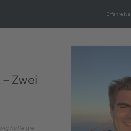
Erfahre Ne
 – Zwei
ig hatte die