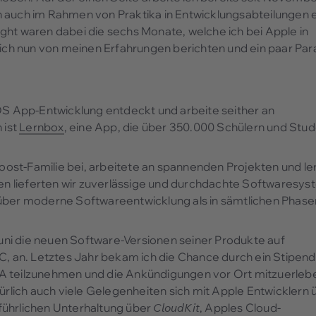
 auch im Rahmen von Praktika in Entwicklungsabteilungen e
ght waren dabei die sechs Monate, welche ich bei Apple in
 ich nun von meinen Erfahrungen berichten und ein paar Para
iOS App-Entwicklung entdeckt und arbeite seither an
 ist
Lernbox
, eine App, die über 350.000 Schülern und Stu
ost-Familie bei, arbeitete an spannenden Projekten und le
n lieferten wir zuverlässige und durchdachte Softwaresy
 über moderne Softwareentwicklung als in sämtlichen Phase
ni die neuen Software-Versionen seiner Produkte auf
, an. Letztes Jahr bekam ich die Chance durch ein Stipen
A teilzunehmen und die Ankündigungen vor Ort mitzuerleb
lich auch viele Gelegenheiten sich mit Apple Entwicklern 
führlichen Unterhaltung über
CloudKit
, Apples Cloud-