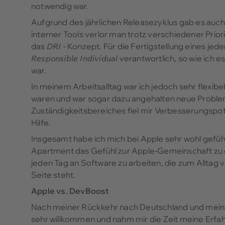
notwendig war.
Aufgrund des jährlichen Releasezyklus gab es auch D
interner Tools verlor man trotz verschiedener Prio
das
DRI
- Konzept. Für die Fertigstellung eines j
Responsible Individual
verantwortlich, so wie ich 
war.
In meinem Arbeitsalltag war ich jedoch sehr flexibe
waren und war sogar dazu angehalten neue Problem
Zuständigkeitsbereiches fiel mir Verbesserungspot
Hilfe.
Insgesamt habe ich mich bei Apple sehr wohl gefüh
Apartment das Gefühl zur Apple-Gemeinschaft zu 
jeden Tag an Software zu arbeiten, die zum Alltag
Seite steht.
Apple vs. DevBoost
Nach meiner Rückkehr nach Deutschland und meine
sehr willkommen und nahm mir die Zeit meine Erfahr