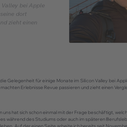
 Valley bei Apple
 seine dort
nd zieht einen
e Gelegenheit für einige Monate im Silicon Valley bei Appl
 gemachten Erlebnisse Revue passieren und zieht einen Vergl
 uns hat sich schon einmal mit der Frage beschäftigt, welc
i es während des Studiums oder auch im späteren Berufsle
rleben. Auf der einen Seite arbeite ich bereits seit Novemb