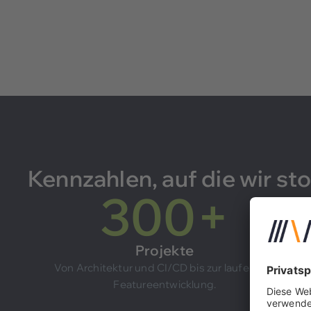
Kennzahlen, auf die wir sto
300
+
Projekte
Von Architektur und CI/CD bis zur laufenden
Featureentwicklung.