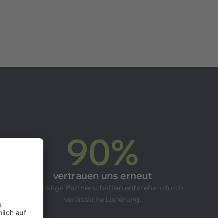
90
%
vertrauen uns erneut
Langfristige Partnerschaften entstehen durch
verlässliche Lieferung.