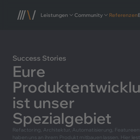
Leistungen
Community
Referenzen
Webinar AI Use Cases
Product Boost Workshop
Tech Lead Roundtable
Success Stories
Nerdfield Festival
Product Boost Programm
Eure
Product Boost Team
Produktentwickl
AI Bootcamp
ist unser
AI Enablement Programm
Spezialgebiet
Refactoring, Architektur, Automatisierung, Featuree
haben uns an ihrem Produkt mitbauen lassen. Hier lest