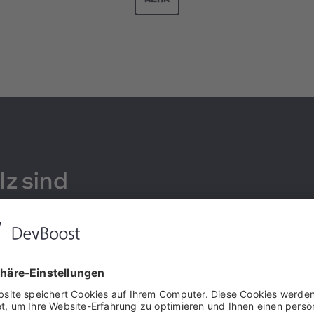
lz sind
70
+
Kunden
Softwarehersteller aus Automotive, SaaS, Energy und
mehr.