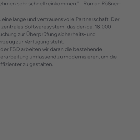
ernehmen sehr schnell reinkommen." – Roman Rößner-
ine lange und vertrauensvolle Partnerschaft. Der
n zentrales Softwaresystem, das den ca. 18.000
chung zur Überprüfung sicherheits- und
rzeug zur Verfügung steht.
er FSD arbeiten wir daran die bestehende
verarbeitung umfassend zu modernisieren, um die
fizienter zu gestalten.